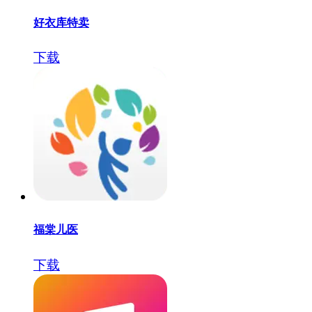
好衣库特卖
下载
福棠儿医
下载