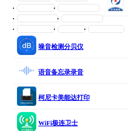
减肥瘦身的软件合集
能精准计步的软件大全
罗甸融
各种动图壁纸软件大全
学习新知识的软件合集
媒
寄存快递的软件大全
钢琴学习软件
学古诗文的app全集
89MB
有9
噪音检测分贝仪
16MB
有1874人在玩
语音备忘录录音
39MB
有928人在玩
柯尼卡美能达打印
135MB
有1784人在玩
WiFi极连卫士