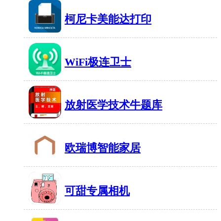
39MB
有184人在玩
柯尼卡美能达打印
135MB
有406人在玩
WiFi极连卫士
26MB
有1429人在玩
放射医学技术牛题库
21MB
有702人在玩
欧瑞博智能家居
276MB
有465人在玩
可甜专属相机
18MB
有1792人在玩