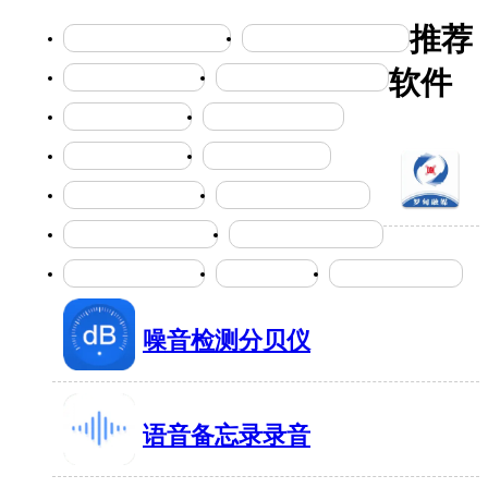
推荐
卡车越野竞速的冒险游戏
趣味的公主养成竞技游戏
软件
免费自学教育的神器
能手机清理app的软件分享
数据传输软件合集
精准定位的软件大全
娱乐游玩软件大全
自由购物软件合集
减肥瘦身的软件合集
能精准计步的软件大全
罗甸融
各种动图壁纸软件大全
学习新知识的软件合集
媒
寄存快递的软件大全
钢琴学习软件
学古诗文的app全集
89MB
有2
噪音检测分贝仪
16MB
有1864人在玩
语音备忘录录音