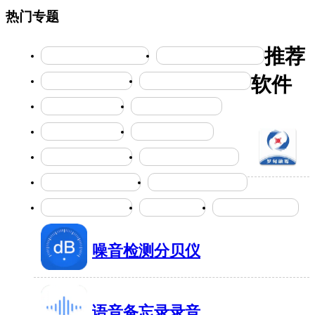
热门专题
推荐
卡车越野竞速的冒险游戏
趣味的公主养成竞技游戏
软件
免费自学教育的神器
能手机清理app的软件分享
数据传输软件合集
精准定位的软件大全
娱乐游玩软件大全
自由购物软件合集
减肥瘦身的软件合集
能精准计步的软件大全
罗甸融
各种动图壁纸软件大全
学习新知识的软件合集
媒
寄存快递的软件大全
钢琴学习软件
学古诗文的app全集
89MB
有1
噪音检测分贝仪
16MB
有1038人在玩
语音备忘录录音