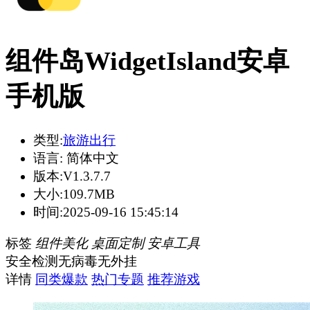
组件岛WidgetIsland安卓
手机版
类型:
旅游出行
语言:
简体中文
版本:
V1.3.7.7
大小:
109.7MB
时间:
2025-09-16 15:45:14
标签
组件美化
桌面定制
安卓工具
安全检测
无病毒
无外挂
详情
同类爆款
热门专题
推荐游戏