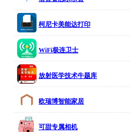
39MB
有1448人在玩
柯尼卡美能达打印
135MB
有1642人在玩
WiFi极连卫士
26MB
有736人在玩
放射医学技术牛题库
21MB
有554人在玩
欧瑞博智能家居
276MB
有1842人在玩
可甜专属相机