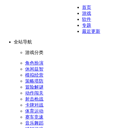
首页
游戏
软件
专题
最近更新
全站导航
游戏分类
角色扮演
休闲益智
模拟经营
策略塔防
冒险解谜
动作闯关
射击枪战
卡牌对战
体育运动
赛车竞速
音乐舞蹈