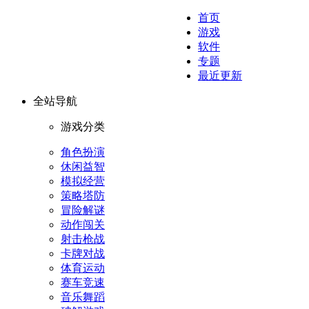
首页
游戏
软件
专题
最近更新
全站导航
游戏分类
角色扮演
休闲益智
模拟经营
策略塔防
冒险解谜
动作闯关
射击枪战
卡牌对战
体育运动
赛车竞速
音乐舞蹈