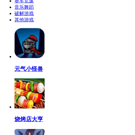
赛车竞速
音乐舞蹈
破解游戏
其他游戏
元气小怪兽
烧烤店大亨