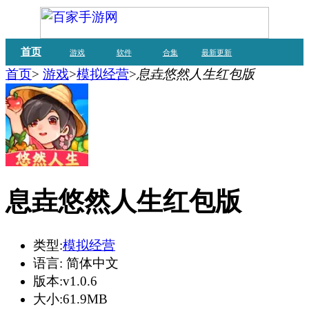
首页
游戏
软件
合集
最新更新
首页
>
游戏
>
模拟经营
>
息垚悠然人生红包版
息垚悠然人生红包版
类型:
模拟经营
语言:
简体中文
版本:
v1.0.6
大小:
61.9MB