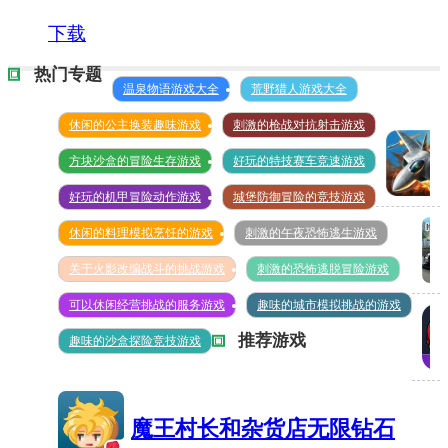
下载
热门专题
温泉物语游戏大全
荒野猎人游戏大全
休闲的公主换装趣味游戏
刺激的枪战对抗射击游戏
方块沙盒的冒险生存游戏
好玩的特技赛车竞速游戏
好玩的机甲冒险动作游戏
城堡防御冒险的竞技游戏
空战
休闲的料理模拟烹饪的游戏
刺激的午夜恐怖逃生游戏
争锋
无限
关于火影改编战斗的挑战游戏
刺激的恐怖逃脱冒险游戏
真
钻石
可以休闲经营挑战的服务游戏
趣味的城市模拟挑战的游戏
实
推荐游戏
趣味的沙盒探险竞技游戏
315MB
手
搏
动
击
挡
魔王村长和杂货店无限钻石
俱