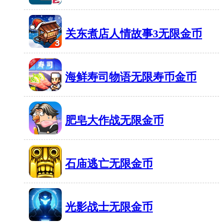
停
乐
60MB
有1364人在玩
车
部
模
关东煮店人情故事3无限金币
格
拟
70MB
有353人在玩
斗
器
无
海鲜寿司物语无限寿币金币
无
限
限
37MB
有436人在玩
金
钱
肥皂大作战无限金币
币
1
58MB
有1002人在玩
4
石庙逃亡无限金币
42MB
有1114人在玩
光影战士无限金币