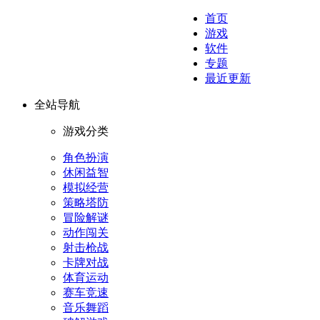
首页
游戏
软件
专题
最近更新
全站导航
游戏分类
角色扮演
休闲益智
模拟经营
策略塔防
冒险解谜
动作闯关
射击枪战
卡牌对战
体育运动
赛车竞速
音乐舞蹈