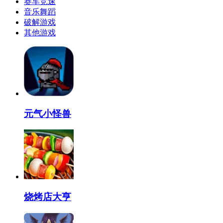
赛车竞速
音乐舞蹈
破解游戏
其他游戏
元气小怪兽
烧烤店大亨