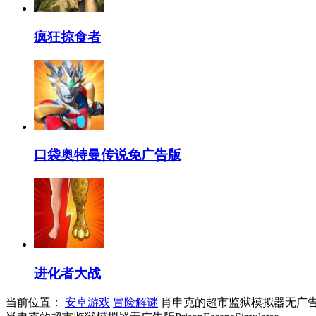
疯狂掠食者
口袋奥特曼传说免广告版
进化者大战
当前位置：
安卓游戏
冒险解谜
肖申克的超市监狱模拟器无广告版Priso