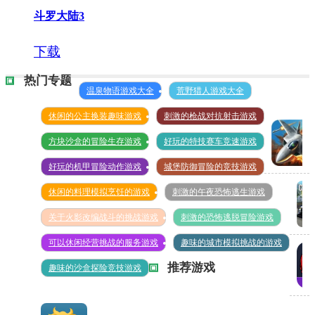
斗罗大陆3
下载
热门专题
温泉物语游戏大全
荒野猎人游戏大全
休闲的公主换装趣味游戏
刺激的枪战对抗射击游戏
方块沙盒的冒险生存游戏
好玩的特技赛车竞速游戏
好玩的机甲冒险动作游戏
城堡防御冒险的竞技游戏
空战
休闲的料理模拟烹饪的游戏
刺激的午夜恐怖逃生游戏
争锋
无限
关于火影改编战斗的挑战游戏
刺激的恐怖逃脱冒险游戏
真
钻石
可以休闲经营挑战的服务游戏
趣味的城市模拟挑战的游戏
实
推荐游戏
趣味的沙盒探险竞技游戏
315MB
手
搏
动