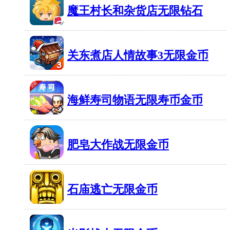
击
挡
魔王村长和杂货店无限钻石
俱
停
乐
60MB
有1420人在玩
车
部
模
关东煮店人情故事3无限金币
格
拟
70MB
有1301人在玩
斗
器
无
海鲜寿司物语无限寿币金币
无
限
限
37MB
有840人在玩
金
钱
肥皂大作战无限金币
币
1
58MB
有522人在玩
4
石庙逃亡无限金币
42MB
有1904人在玩