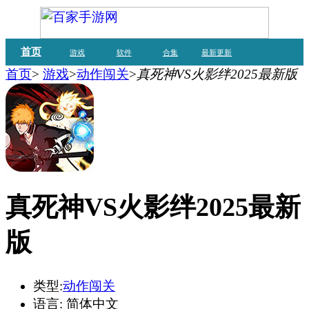
首页
游戏
软件
合集
最新更新
首页
>
游戏
>
动作闯关
>
真死神VS火影绊2025最新版
真死神VS火影绊2025最新
版
类型:
动作闯关
语言:
简体中文