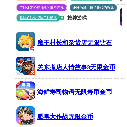
真
钻石
可以休闲经营挑战的服务游戏
趣味的城市模拟挑战的游戏
实
推荐游戏
趣味的沙盒探险竞技游戏
315MB
手
搏
动
击
挡
魔王村长和杂货店无限钻石
俱
停
乐
60MB
有972人在玩
车
部
模
关东煮店人情故事3无限金币
格
拟
70MB
有447人在玩
斗
器
无
海鲜寿司物语无限寿币金币
无
限
限
37MB
有1336人在玩
金
钱
肥皂大作战无限金币
币
1