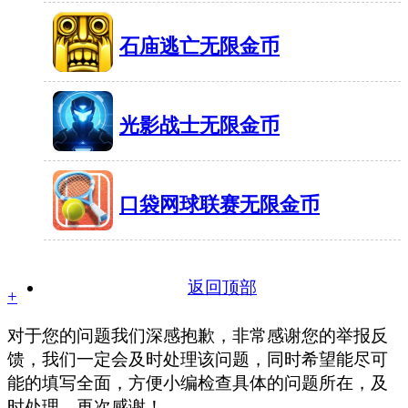
58MB
有646人在玩
4
石庙逃亡无限金币
42MB
有1555人在玩
光影战士无限金币
49MB
有739人在玩
口袋网球联赛无限金币
37.4MB
有572人在玩
返回顶部
+
对于您的问题我们深感抱歉，非常感谢您的举报反
馈，我们一定会及时处理该问题，同时希望能尽可
能的填写全面，方便小编检查具体的问题所在，及
时处理，再次感谢！