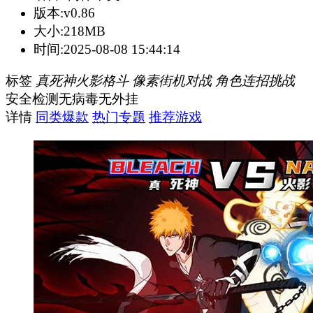
版本:
v0.86
大小:
218MB
时间:
2025-08-08 15:44:14
标签
真死神火影格斗
像素街机对战
角色连招挑战
安全检测
无病毒
无外挂
详情
同类爆款
热门专题
推荐游戏