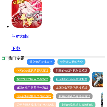
斗罗大陆3
下载
热门专题
温泉物语游戏大全
荒野猎人游戏大全
休闲的公主换装趣味游戏
刺激的枪战对抗射击游戏
方块沙盒的冒险生存游戏
好玩的特技赛车竞速游戏
好玩的机甲冒险动作游戏
城堡防御冒险的竞技游戏
空战
休闲的料理模拟烹饪的游戏
刺激的午夜恐怖逃生游戏
争锋
无限
关于火影改编战斗的挑战游戏
刺激的恐怖逃脱冒险游戏