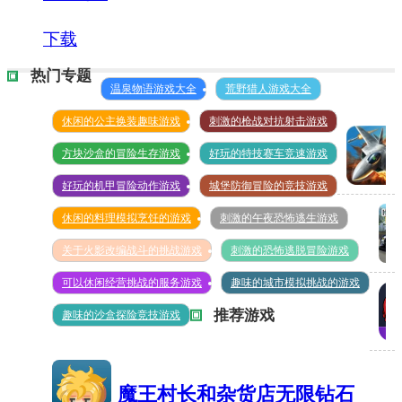
下载
热门专题
温泉物语游戏大全
荒野猎人游戏大全
休闲的公主换装趣味游戏
刺激的枪战对抗射击游戏
方块沙盒的冒险生存游戏
好玩的特技赛车竞速游戏
好玩的机甲冒险动作游戏
城堡防御冒险的竞技游戏
空战
休闲的料理模拟烹饪的游戏
刺激的午夜恐怖逃生游戏
争锋
无限
关于火影改编战斗的挑战游戏
刺激的恐怖逃脱冒险游戏
真
钻石
可以休闲经营挑战的服务游戏
趣味的城市模拟挑战的游戏
实
推荐游戏
趣味的沙盒探险竞技游戏
315MB
手
搏
动
击
挡
魔王村长和杂货店无限钻石