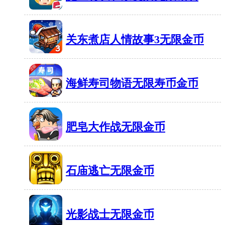
俱
停
乐
60MB
有1905人在玩
车
部
模
关东煮店人情故事3无限金币
格
拟
70MB
有778人在玩
斗
器
无
海鲜寿司物语无限寿币金币
无
限
限
37MB
有1002人在玩
金
钱
肥皂大作战无限金币
币
1
58MB
有1719人在玩
4
石庙逃亡无限金币
42MB
有1657人在玩
光影战士无限金币