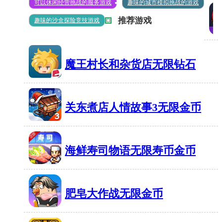
钻石
可以休闲经营挑战的服务游戏
趣味的城市模拟挑战的游戏
实
推荐游戏
趣味的沙盒探险竞技游戏
315MB
手
搏
动
击
挡
魔王村长和杂货店无限钻石
俱
停
乐
60MB
有1684人在玩
车
部
模
关东煮店人情故事3无限金币
格
拟
70MB
有1639人在玩
斗
器
无
海鲜寿司物语无限寿币金币
无
限
限
37MB
有1827人在玩
金
钱
肥皂大作战无限金币
币
1
58MB
有1342人在玩
4