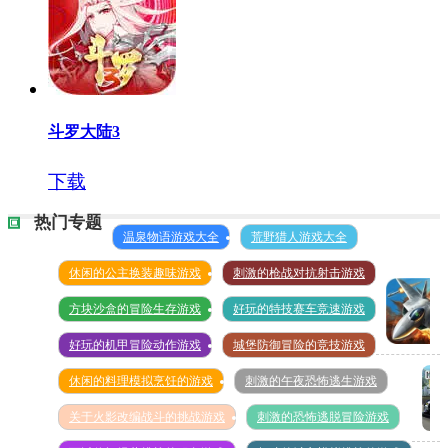
斗罗大陆3
下载
热门专题
温泉物语游戏大全
荒野猎人游戏大全
休闲的公主换装趣味游戏
刺激的枪战对抗射击游戏
方块沙盒的冒险生存游戏
好玩的特技赛车竞速游戏
好玩的机甲冒险动作游戏
城堡防御冒险的竞技游戏
空战
休闲的料理模拟烹饪的游戏
刺激的午夜恐怖逃生游戏
争锋
无限
关于火影改编战斗的挑战游戏
刺激的恐怖逃脱冒险游戏
真